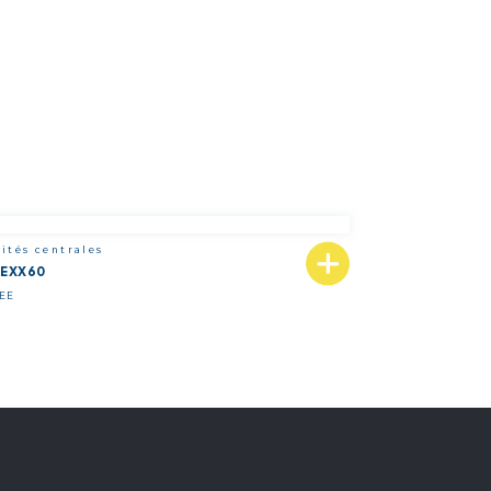
ités centrales
LEXX60
EE