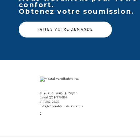
confort.
Obtenez votre soumission.
FAITES VOTRE DEMANDE
4632, rue Louis-B.-Mayer
Laval QC H7P 6E4
514 382-2825
info@mistralventilation.com