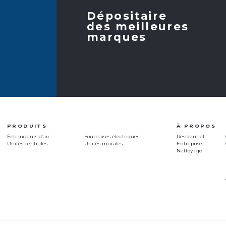
Dépositaire
des meilleures
marques
PRODUITS
À PROPOS
Échangeurs d’air
Fournaises électriques
Résidentiel
Unités centrales
Unités murales
Entreprise
Nettoyage