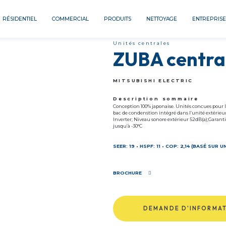
RÉSIDENTIEL
COMMERCIAL
PRODUITS
NETTOYAGE
ENTREPRISE
Unités centrales
ZUBA centra
MITSUBISHI ELECTRIC
Description sommaire
Conception 100% japonaise. Unités concues pour l
bac de condenstion intégré dans l’unité extérieu
Inverter; Niveau sonore extérieur 52dB(a);Garanti
jusqu’à -30°C
SEER: 19 • HSPF: 11 • COP: 2,14 (BASÉ SUR 
BROCHURE
DEMANDE D'INFORMA