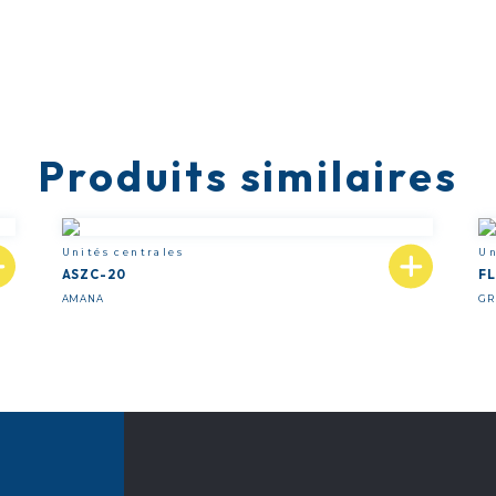
Produits similaires
Unités centrales
Un
ASZC-20
F
AMANA
GR