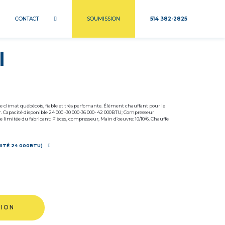
CONTACT
SOUMISSION
514 382-2825
l
e climat québécois, fiable et très perfomante. Élément chauffant pour le
r. Capacité disponible 24 000 -30 000-36 000- 42 000BTU; Compresseur
e limitée du fabricant: Pièces, compresseur, Main d’oeuvre: 10/10/6, Chauffe
UNITÉ 24 000BTU)
TION