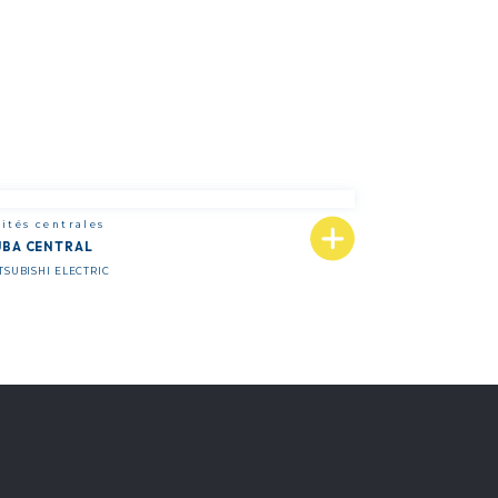
ités centrales
UBA CENTRAL
TSUBISHI ELECTRIC