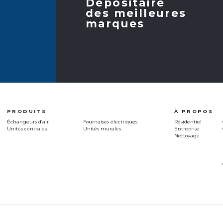
Dépositaire
des meilleures
marques
PRODUITS
À PROPOS
Échangeurs d’air
Fournaises électriques
Résidentiel
Unités centrales
Unités murales
Entreprise
Nettoyage