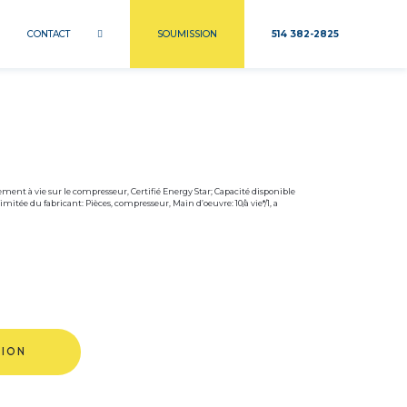
CONTACT
SOUMISSION
514 382-2825
ement à vie sur le compresseur, Certifié Energy Star; Capacité disponible
mitée du fabricant: Pièces, compresseur, Main d’oeuvre: 10/à vie*/1, a
TION