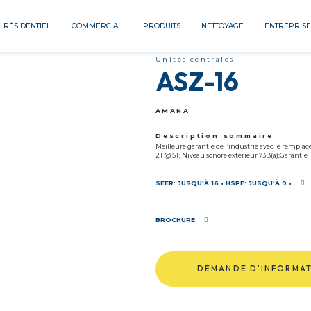
RÉSIDENTIEL
COMMERCIAL
PRODUITS
NETTOYAGE
ENTREPRISE
Unités centrales
ASZ-16
AMANA
Description sommaire
Meilleure garantie de l’industrie avec le remplac
2T @ 5T; Niveau sonore extérieur 73B(a);Garantie li
SEER: JUSQU'À 16 • HSPF: JUSQU'À 9 •
BROCHURE
DEMANDE D'INFORMA